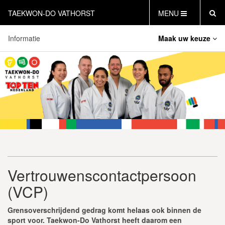
TAEKWON-DO VATHORST
MENU
Informatie
Maak uw keuze
HOME
NIEUWS
Lestijden
AGENDA
Inschrijfformulieren
INFORMATIE
LESTIJDEN
Vertrouwenscontactpersoon (VCP)
WAT IS TAEKWON-DO?
CB19NL
GRATIS PROEFLES INPLANNEN
CONTACT
INLOG LEDEN
Vertrouwenscontactpersoon
(VCP)
Grensoverschrijdend gedrag komt helaas ook binnen de
sport voor. Taekwon-Do Vathorst heeft daarom een