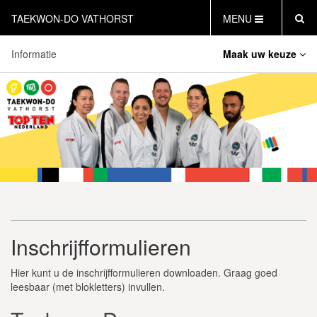
TAEKWON-DO VATHORST
MENU
Informatie
Maak uw keuze
HOME
NIEUWS
Lestijden
AGENDA
Inschrijfformulieren
INFORMATIE
LESTIJDEN
Vertrouwenscontactpersoon (VCP)
WAT IS TAEKWON-DO?
CB19NL
GRATIS PROEFLES INPLANNEN
CONTACT
INLOG LEDEN
Inschrijfformulieren
Hier kunt u de inschrijfformulieren downloaden. Graag goed
leesbaar (met blokletters) invullen.