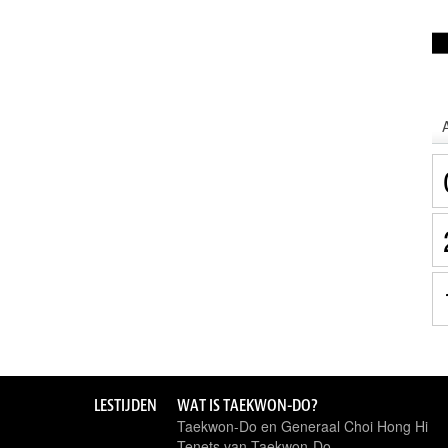
LESTIJDEN
WAT IS TAEKWON-DO?
Taekwon-Do en Generaal Choi Hong Hi
Tenets van Taekwon-Do