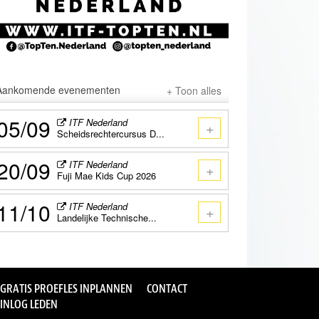
Aankomende evenementen
+ Toon alles
05/09
ITF Nederland
+
Scheidsrechtercursus D...
20/09
ITF Nederland
+
Fuji Mae Kids Cup 2026
11/10
ITF Nederland
+
Landelijke Technische...
GRATIS PROEFLES INPLANNEN
CONTACT
INLOG LEDEN