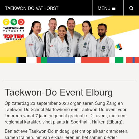
TAEKWON-DO VATHORST
MENU
HOME
NIEUWS
AGENDA
INFORMATIE
LESTIJDEN
WAT IS TAEKWON-DO?
GRATIS PROEFLES INPLANNEN
Taekwon-Do Event Elburg
CONTACT
INLOG LEDEN
Op zaterdag 23 september 2023 organiseren Sung Zang en
Taekwon-Do School Martowirono een Taekwon-Do event voor
iedereen vanaf 7 jaar, ongeacht graduatie. Dit event, met een
regionaal karakter, vindt plaats in Sporthal ’t Huiken (Elburg).
Een actieve Taekwon-Do middag, gericht op elkaar ontmoeten,
samen trainen, het van elkaar leren en het samen plezier