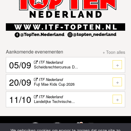
Aankomende evenementen
+ Toon alles
05/09
ITF Nederland
+
Scheidsrechtercursus D...
20/09
ITF Nederland
+
Fuji Mae Kids Cup 2026
11/10
ITF Nederland
+
Landelijke Technische...
We gebruiken cookies om ervoor te zorgen dat onze site zo