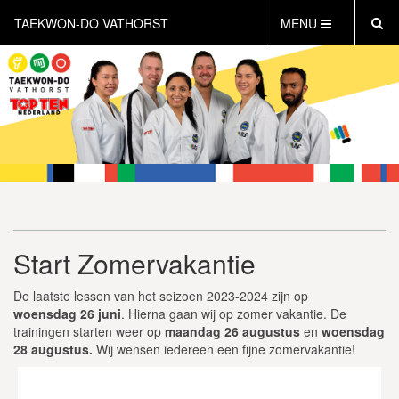
TAEKWON-DO VATHORST
MENU
HOME
NIEUWS
AGENDA
INFORMATIE
LESTIJDEN
WAT IS TAEKWON-DO?
GRATIS PROEFLES INPLANNEN
Start Zomervakantie
CONTACT
INLOG LEDEN
De laatste lessen van het seizoen 2023-2024 zijn op
woensdag
26 juni
. Hierna gaan wij op zomer vakantie. De
trainingen starten weer op
maandag 26 augustus
en
woensdag
28 augustus.
Wij wensen iedereen een fijne zomervakantie!