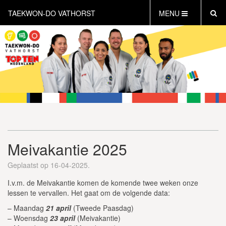
TAEKWON-DO VATHORST
MENU
HOME
NIEUWS
AGENDA
INFORMATIE
LESTIJDEN
WAT IS TAEKWON-DO?
GRATIS PROEFLES INPLANNEN
Meivakantie 2025
CONTACT
INLOG LEDEN
Geplaatst op 16-04-2025.
I.v.m. de Meivakantie komen de komende twee weken onze
lessen te vervallen. Het gaat om de volgende data:
– Maandag
21 april
(Tweede Paasdag)
– Woensdag
23 april
(Meivakantie)