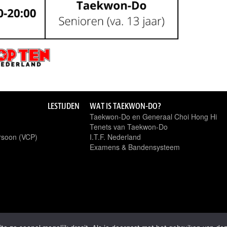
LESTIJDEN
WAT IS TAEKWON-DO?
Taekwon-Do en Generaal Choi Hong Hi
Tenets van Taekwon-Do
rsoon (VCP)
I.T.F. Nederland
Examens & Bandensysteem