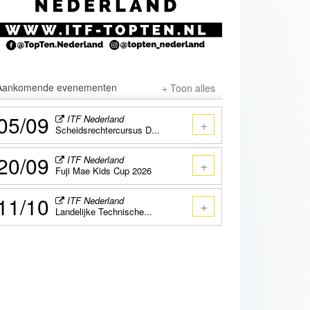
Aankomende evenementen
+ Toon alles
05/09
ITF Nederland
+
Scheidsrechtercursus D...
20/09
ITF Nederland
+
Fuji Mae Kids Cup 2026
11/10
ITF Nederland
+
Landelijke Technische...